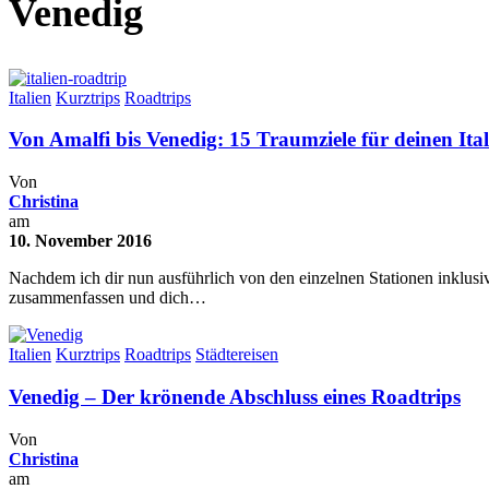
Venedig
Italien
Kurztrips
Roadtrips
Von Amalfi bis Venedig: 15 Traumziele für deinen Ita
Von
Christina
am
10. November 2016
Nachdem ich dir nun ausführlich von den einzelnen Stationen inklusiv
zusammenfassen und dich…
Italien
Kurztrips
Roadtrips
Städtereisen
Venedig – Der krönende Abschluss eines Roadtrips
Von
Christina
am