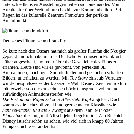
unterschiedlichsten Ausstellungen reihen sich aneinander. Von
Architektur über Weltkulturen bis hin zur Kommunikation. Bei
Regen ist das kulturelle Zentrum Frankfurts der perfekte
Anlaufpunkt.
Deutsches Filmmuseum Frankfurt
So kurz nach den Oscars hat mich als großer Filmfan die Neugier
gepackt und ich habe mir das Deutsche Filmmuseum Frankfurt
näher angeschaut, um mehr über die Geschichte des Films zu
erfahren. Heute sind wir es gewohnt, von perfekten 3D-
Animationen, mächtigen Soundeffekten und gestochen scharfen
Bildern unterhalten zu werden. Mit
Toy Story
einst als Vorreiter
wurde beispielsweise der klassische Walt-Disney-Zeichentrickfilm
mittlerweile von diesen technisch höchst anspruchsvollen und
aufwändigen Animationsstreifen wie
Die Eiskönigin
,
Rapunzel
oder
Alles steht Kopf
abgelöst. Doch
waren es die liebevoll von Hand gezeichneten Klassiker wie
Schneewittchen und die 7 Zwerge
aus dem Jahr 1937 oder
Pinocchio
, die Jung und Alt seit jeher begeisterten. Am Beispiel
Disney ist sehr schön zu sehen, wie viel sich in knapp 80 Jahren
Filmgeschichte verändert hat.