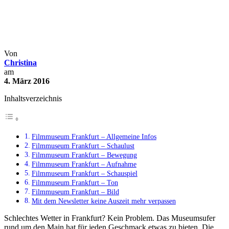
Filmmuseum Frankfurt – Der
Oscar für schlechtes Wetter
Blogparaden
Deutschland
Tagesausflüge
Von
Christina
am
4. März 2016
Inhaltsverzeichnis
Filmmuseum Frankfurt – Allgemeine Infos
Filmmuseum Frankfurt – Schaulust
Filmmuseum Frankfurt – Bewegung
Filmmuseum Frankfurt – Aufnahme
Filmmuseum Frankfurt – Schauspiel
Filmmuseum Frankfurt – Ton
Filmmuseum Frankfurt – Bild
Mit dem Newsletter keine Auszeit mehr verpassen
Schlechtes Wetter in Frankfurt? Kein Problem. Das Museumsufer
rund um den Main hat für jeden Geschmack etwas zu bieten. Die