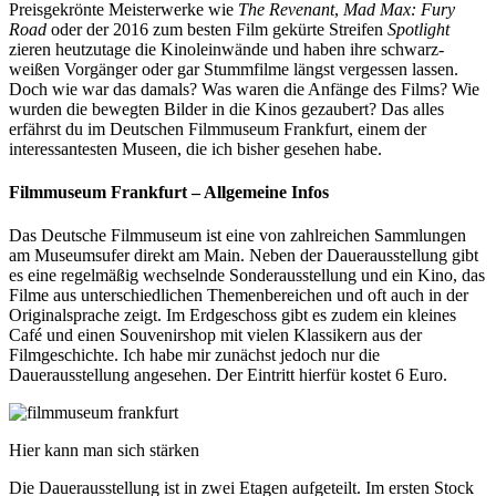
Preisgekrönte Meisterwerke wie
The Revenant
,
Mad Max: Fury
Road
oder der 2016 zum besten Film gekürte Streifen
Spotlight
zieren heutzutage die Kinoleinwände und haben ihre schwarz-
weißen Vorgänger oder gar Stummfilme längst vergessen lassen.
Doch wie war das damals? Was waren die Anfänge des Films? Wie
wurden die bewegten Bilder in die Kinos gezaubert? Das alles
erfährst du im Deutschen Filmmuseum Frankfurt, einem der
interessantesten Museen, die ich bisher gesehen habe.
Filmmuseum Frankfurt – Allgemeine Infos
Das Deutsche Filmmuseum ist eine von zahlreichen Sammlungen
am Museumsufer direkt am Main. Neben der Dauerausstellung gibt
es eine regelmäßig wechselnde Sonderausstellung und ein Kino, das
Filme aus unterschiedlichen Themenbereichen und oft auch in der
Originalsprache zeigt. Im Erdgeschoss gibt es zudem ein kleines
Café und einen Souvenirshop mit vielen Klassikern aus der
Filmgeschichte. Ich habe mir zunächst jedoch nur die
Dauerausstellung angesehen. Der Eintritt hierfür kostet 6 Euro.
Hier kann man sich stärken
Die Dauerausstellung ist in zwei Etagen aufgeteilt. Im ersten Stock