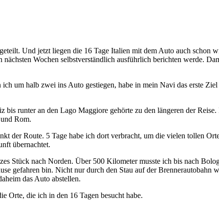
geteilt. Und jetzt liegen die 16 Tage Italien mit dem Auto auch schon wi
den nächsten Wochen selbstverständlich ausführlich berichten werde. Dam
 ich um halb zwei ins Auto gestiegen, habe in mein Navi das erste Ziel
z bis runter an den Lago Maggiore gehörte zu den längeren der Reise. 
e und Rom.
kt der Route. 5 Tage habe ich dort verbracht, um die vielen tollen Orte
nft übernachtet.
zes Stück nach Norden. Über 500 Kilometer musste ich bis nach Bolog
se gefahren bin. Nicht nur durch den Stau auf der Brennerautobahn wa
daheim das Auto abstellen.
ie Orte, die ich in den 16 Tagen besucht habe.