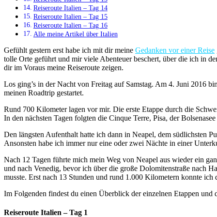
Reiseroute Italien – Tag 14
Reiseroute Italien – Tag 15
Reiseroute Italien – Tag 16
Alle meine Artikel über Italien
Gefühlt gestern erst habe ich mit dir meine
Gedanken vor einer Reise
tolle Orte geführt und mir viele Abenteuer beschert, über die ich in 
dir im Voraus meine Reiseroute zeigen.
Los ging’s in der Nacht von Freitag auf Samstag. Am 4. Juni 2016 bin
meinen Roadtrip gestartet.
Rund 700 Kilometer lagen vor mir. Die erste Etappe durch die Schwei
In den nächsten Tagen folgten die Cinque Terre, Pisa, der Bolsenase
Den längsten Aufenthalt hatte ich dann in Neapel, dem südlichsten Pun
Ansonsten habe ich immer nur eine oder zwei Nächte in einer Unterku
Nach 12 Tagen führte mich mein Weg von Neapel aus wieder ein gan
und nach Venedig, bevor ich über die große Dolomitenstraße nach Hau
musste. Erst nach 13 Stunden und rund 1.000 Kilometern konnte ich 
Im Folgenden findest du einen Überblick der einzelnen Etappen und d
Reiseroute Italien – Tag 1