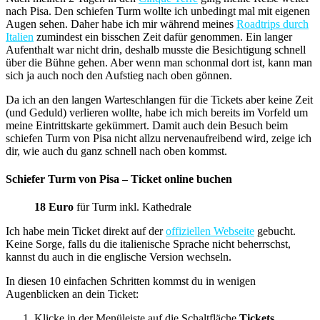
nach Pisa. Den schiefen Turm wollte ich unbedingt mal mit eigenen
Augen sehen. Daher habe ich mir während meines
Roadtrips durch
Italien
zumindest ein bisschen Zeit dafür genommen. Ein langer
Aufenthalt war nicht drin, deshalb musste die Besichtigung schnell
über die Bühne gehen. Aber wenn man schonmal dort ist, kann man
sich ja auch noch den Aufstieg nach oben gönnen.
Da ich an den langen Warteschlangen für die Tickets aber keine Zeit
(und Geduld) verlieren wollte, habe ich mich bereits im Vorfeld um
meine Eintrittskarte gekümmert. Damit auch dein Besuch beim
schiefen Turm von Pisa nicht allzu nervenaufreibend wird, zeige ich
dir, wie auch du ganz schnell nach oben kommst.
Schiefer Turm von Pisa – Ticket online buchen
18 Euro
für Turm inkl. Kathedrale
Ich habe mein Ticket direkt auf der
offiziellen Webseite
gebucht.
Keine Sorge, falls du die italienische Sprache nicht beherrschst,
kannst du auch in die englische Version wechseln.
In diesen 10 einfachen Schritten kommst du in wenigen
Augenblicken an dein Ticket:
Klicke in der Menüleiste auf die Schaltfläche
Tickets
.