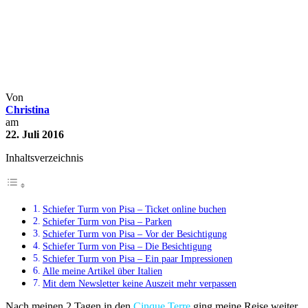
Schiefer Turm von Pisa – So
kommst du am schnellsten
nach oben
Buchen
Italien
Kurztrips
Reisetipps
Roadtrips
Von
Christina
am
22. Juli 2016
Inhaltsverzeichnis
Schiefer Turm von Pisa – Ticket online buchen
Schiefer Turm von Pisa – Parken
Schiefer Turm von Pisa – Vor der Besichtigung
Schiefer Turm von Pisa – Die Besichtigung
Schiefer Turm von Pisa – Ein paar Impressionen
Alle meine Artikel über Italien
Mit dem Newsletter keine Auszeit mehr verpassen
Nach meinen 2 Tagen in den
Cinque Terre
ging meine Reise weiter