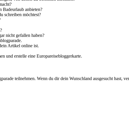
macht?
en Badeurlaub anbieten?
 du schreiben möchtest?
?
t?
gar nicht gefallen haben?
ablogparade.
in Artikel online ist.
n und erstelle eine Europareisebloggerkarte.
logparade teilnehmen. Wenn du dir dein Wunschland ausgesucht hast, ve