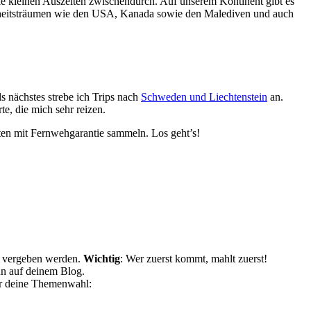
e kleinen Auszeiten zwischendurch. Auf unserem Kontinent gibt es
ndheitsträumen wie den USA, Kanada sowie den Malediven und auch
s nächstes strebe ich Trips nach
Schweden und Liechtenstein
an.
e, die mich sehr reizen.
ten mit Fernwehgarantie sammeln. Los geht’s!
l vergeben werden.
Wichtig
: Wer zuerst kommt, mahlt zuerst!
hn auf deinem Blog.
für deine Themenwahl: