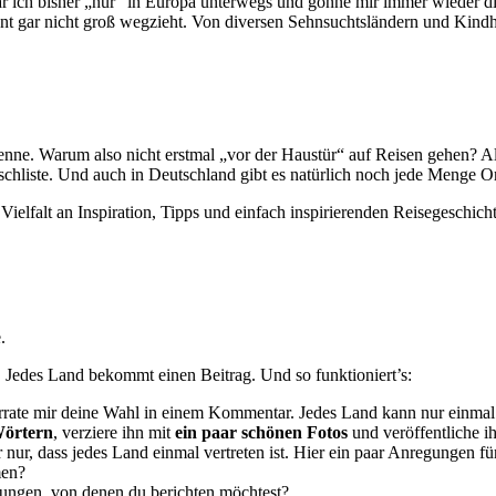
 ich bisher „nur“ in Europa unterwegs und gönne mir immer wieder di
ent gar nicht groß wegzieht. Von diversen Sehnsuchtsländern und Ki
enne. Warum also nicht erstmal „vor der Haustür“ auf Reisen gehen? Al
hliste. Und auch in Deutschland gibt es natürlich noch jede Menge Ort
elfalt an Inspiration, Tipps und einfach inspirierenden Reisegeschich
.
 Jedes Land bekommt einen Beitrag. Und so funktioniert’s:
verrate mir deine Wahl in einem Kommentar. Jedes Land kann nur einma
Wörtern
, verziere ihn mit
ein paar schönen Fotos
und veröffentliche i
ir nur, dass jedes Land einmal vertreten ist. Hier ein paar Anregungen 
men?
rungen, von denen du berichten möchtest?