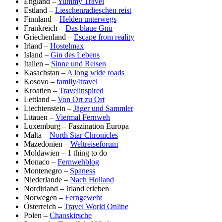
England –
Yummy Travel
Estland –
Lieschenradieschen reist
Finnland –
Helden unterwegs
Frankreich –
Das blaue Gnu
Griechenland –
Escape from reality
Irland –
Hostelmax
Island –
Gin des Lebens
Italien –
Sinne und Reisen
Kasachstan –
A long wide roads
Kosovo –
family4travel
Kroatien –
Travelinspired
Lettland –
Von Ort zu Ort
Liechtenstein –
Jäger und Sammler
Litauen –
Viermal Fernweh
Luxemburg – Faszination Europa
Malta –
North Star Chronicles
Mazedonien –
Weltreiseforum
Moldawien – 1 thing to do
Monaco –
Fernwehblog
Montenegro –
Spaness
Niederlande –
Nach Holland
Nordirland – Irland erleben
Norwegen –
Ferngeweht
Österreich –
Travel World Online
Polen –
Chaoskirsche