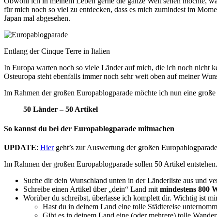
Obwohl ich in meinem Leben gerne die ganze Welt sehen möchte, war
für mich noch so viel zu entdecken, dass es mich zumindest im Mom
Japan mal abgesehen.
Entlang der Cinque Terre in Italien
In Europa warten noch so viele Länder auf mich, die ich noch nicht k
Osteuropa steht ebenfalls immer noch sehr weit oben auf meiner Wunsc
Im Rahmen der großen Europablogparade möchte ich nun eine große Vi
50 Länder – 50 Artikel
So kannst du bei der Europablogparade mitmachen
UPDATE
:
Hier
geht’s zur Auswertung der großen Europablogparade
Im Rahmen der großen Europablogparade sollen 50 Artikel entstehen.
Suche dir dein Wunschland unten in der Länderliste aus und 
Schreibe einen Artikel über „dein“ Land mit
mindestens 800 
Worüber du schreibst, überlasse ich komplett dir. Wichtig ist m
Hast du in deinem Land eine tolle Städtereise unternom
Gibt es in deinem Land eine (oder mehrere) tolle Wande