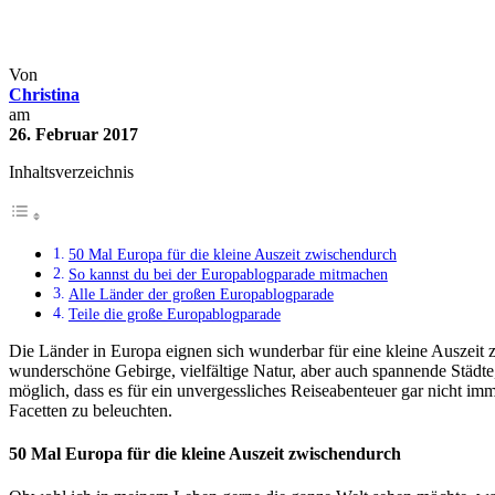
Aufruf zur großen Europablog
Archiv
Blogparaden
Von
Christina
am
26. Februar 2017
Inhaltsverzeichnis
50 Mal Europa für die kleine Auszeit zwischendurch
So kannst du bei der Europablogparade mitmachen
Alle Länder der großen Europablogparade
Teile die große Europablogparade
Die Länder in Europa eignen sich wunderbar für eine kleine Auszeit 
wunderschöne Gebirge, vielfältige Natur, aber auch spannende Städt
möglich, dass es für ein unvergessliches Reiseabenteuer gar nicht im
Facetten zu beleuchten.
50 Mal Europa für die kleine Auszeit zwischendurch