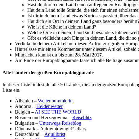
Hast du durch dein Land einen aufregenden Roadtrip ge
Hat dein Land tolle Strände, die sich für einen erholsam
Ist dir in deinem Land etwas Kurioses passiert, über das
Hat dich ein Ort in deinem Land ganz besonders berührt
Wie ist die Küche in deinem Land?
Welche Orte in deinem Land sind besonders lohnenswer
Gibt es vielleicht auch Dinge in deinem Land, die dir so 
Verlinke in deinem Artikel auf diesen Aufruf zur großen Europ
Hinterlasse mir einen Kommentar unter diesem Artikel, sobald de
Mitmachen kannst du bis zum
28. Mai 2017
.
Am Ende der Europablogparade fasse ich alle Beiträge zusamme
Alle Länder der großen Europablogparade
In dieser Liste findest du alle 50 Länder, die an der großen Europab
Liste ein.
Albanien –
Weltenbummlerin
Andorra –
Heldenwetter
Belgien –
AI SEE THE WORLD
Bosnien und Herzegowina –
Reiseblitz
Bulgarien –
Unterwegs Reiseblog
Dänemark – A downtowngirl’s diary
Deutschland –
Äquilibrist