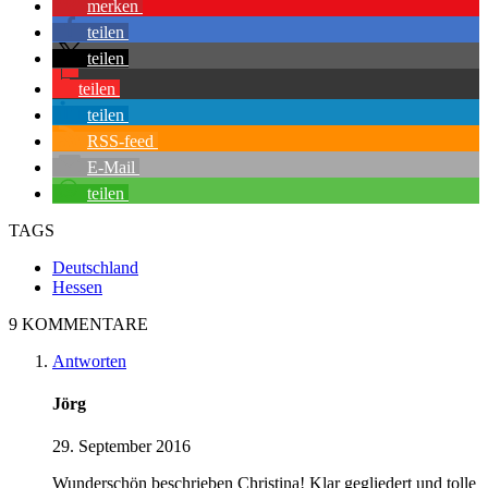
merken
teilen
teilen
teilen
teilen
RSS-feed
E-Mail
teilen
TAGS
Deutschland
Hessen
9 KOMMENTARE
Antworten
Jörg
29. September 2016
Wunderschön beschrieben Christina! Klar gegliedert und tolle