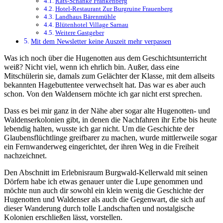
Rats-Schänke Frankenberg
Hotel-Restaurant Zur Burgruine Frauenberg
Landhaus Bärenmühle
Blütenhotel Village Sarnau
Weitere Gastgeber
Mit dem Newsletter keine Auszeit mehr verpassen
Was ich noch über die Hugenotten aus dem Geschichtsunterricht
weiß? Nicht viel, wenn ich ehrlich bin. Außer, dass eine
Mitschülerin sie, damals zum Gelächter der Klasse, mit dem allseits
bekannten Hagebuttentee verwechselt hat. Das war es aber auch
schon. Von den Waldensern möchte ich gar nicht erst sprechen.
Dass es bei mir ganz in der Nähe aber sogar alte Hugenotten- und
Waldenserkolonien gibt, in denen die Nachfahren ihr Erbe bis heute
lebendig halten, wusste ich gar nicht. Um die Geschichte der
Glaubensflüchtlinge greifbarer zu machen, wurde mittlerweile sogar
ein Fernwanderweg eingerichtet, der ihren Weg in die Freiheit
nachzeichnet.
Den Abschnitt im Erlebnisraum Burgwald-Kellerwald mit seinen
Dörfern habe ich etwas genauer unter die Lupe genommen und
möchte nun auch dir sowohl ein klein wenig die Geschichte der
Hugenotten und Waldenser als auch die Gegenwart, die sich auf
dieser Wanderung durch tolle Landschaften und nostalgische
Kolonien erschließen lässt, vorstellen.