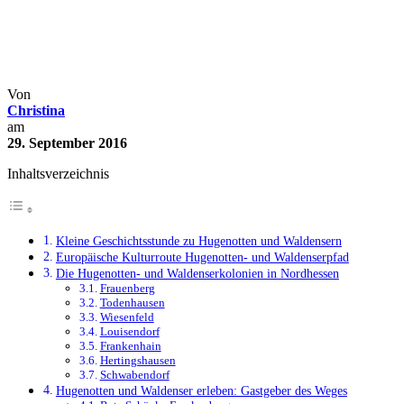
Hugenotten und Waldenser in
Hessen: Der Weg in die Freiheit
Deutschland
Wanderungen
Von
Christina
am
29. September 2016
Inhaltsverzeichnis
Kleine Geschichtsstunde zu Hugenotten und Waldensern
Europäische Kulturroute Hugenotten- und Waldenserpfad
Die Hugenotten- und Waldenserkolonien in Nordhessen
Frauenberg
Todenhausen
Wiesenfeld
Louisendorf
Frankenhain
Hertingshausen
Schwabendorf
Hugenotten und Waldenser erleben: Gastgeber des Weges