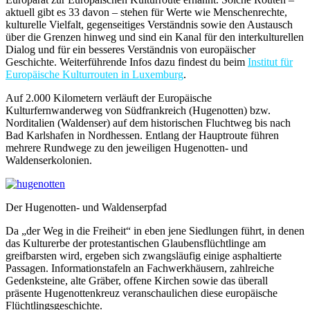
aktuell gibt es 33 davon – stehen für Werte wie Menschenrechte,
kulturelle Vielfalt, gegenseitiges Verständnis sowie den Austausch
über die Grenzen hinweg und sind ein Kanal für den interkulturellen
Dialog und für ein besseres Verständnis von europäischer
Geschichte. Weiterführende Infos dazu findest du beim
Institut für
Europäische Kulturrouten in Luxemburg
.
Auf 2.000 Kilometern verläuft der Europäische
Kulturfernwanderweg von Südfrankreich (Hugenotten) bzw.
Norditalien (Waldenser) auf dem historischen Fluchtweg bis nach
Bad Karlshafen in Nordhessen. Entlang der Hauptroute führen
mehrere Rundwege zu den jeweiligen Hugenotten- und
Waldenserkolonien.
Der Hugenotten- und Waldenserpfad
Da „der Weg in die Freiheit“ in eben jene Siedlungen führt, in denen
das Kulturerbe der protestantischen Glaubensflüchtlinge am
greifbarsten wird, ergeben sich zwangsläufig einige asphaltierte
Passagen. Informationstafeln an Fachwerkhäusern, zahlreiche
Gedenksteine, alte Gräber, offene Kirchen sowie das überall
präsente Hugenottenkreuz veranschaulichen diese europäische
Flüchtlingsgeschichte.