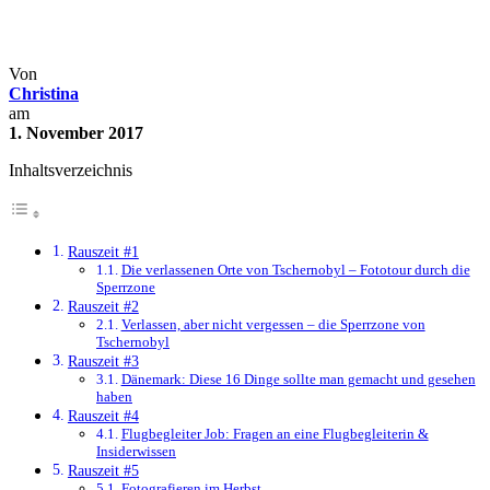
Rauszeiten im Oktober 2017
Archiv
Rauszeiten
Von
Christina
am
1. November 2017
Inhaltsverzeichnis
Rauszeit #1
Die verlassenen Orte von Tschernobyl – Fototour durch die
Sperrzone
Rauszeit #2
Verlassen, aber nicht vergessen – die Sperrzone von
Tschernobyl
Rauszeit #3
Dänemark: Diese 16 Dinge sollte man gemacht und gesehen
haben
Rauszeit #4
Flugbegleiter Job: Fragen an eine Flugbegleiterin &
Insiderwissen
Rauszeit #5
Fotografieren im Herbst