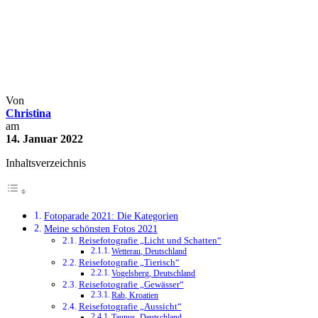
Reisefotografie 2021: Meine
schönsten Fotos von Januar bis
Dezember
Blogparaden
Fotoparaden
Fotowalks
Reisefotografie
Von
Christina
am
14. Januar 2022
Inhaltsverzeichnis
Fotoparade 2021: Die Kategorien
Meine schönsten Fotos 2021
Reisefotografie „Licht und Schatten“
Wetterau, Deutschland
Reisefotografie „Tierisch“
Vogelsberg, Deutschland
Reisefotografie „Gewässer“
Rab, Kroatien
Reisefotografie „Aussicht“
Taunus, Deutschland