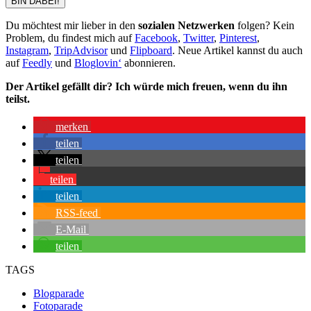
BIN DABEI!
Du möchtest mir lieber in den
sozialen Netzwerken
folgen? Kein
Problem, du findest mich auf
Facebook
,
Twitter
,
Pinterest
,
Instagram
,
TripAdvisor
und
Flipboard
. Neue Artikel kannst du auch
auf
Feedly
und
Bloglovin‘
abonnieren.
Der Artikel gefällt dir? Ich würde mich freuen, wenn du ihn
teilst.
merken
teilen
teilen
teilen
teilen
RSS-feed
E-Mail
teilen
TAGS
Blogparade
Fotoparade