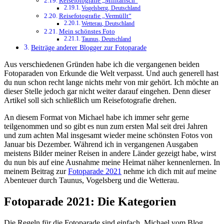
Reisefotografie „Militärisch“
Vogelsberg, Deutschland
Reisefotografie „Vermüllt“
Wetterau, Deutschland
Mein schönstes Foto
Taunus, Deutschland
Beiträge anderer Blogger zur Fotoparade
Aus verschiedenen Gründen habe ich die vergangenen beiden
Fotoparaden von Erkunde die Welt verpasst. Und auch generell hast
du nun schon recht lange nichts mehr von mir gehört. Ich möchte an
dieser Stelle jedoch gar nicht weiter darauf eingehen. Denn dieser
Artikel soll sich schließlich um Reisefotografie drehen.
An diesem Format von Michael habe ich immer sehr gerne
teilgenommen und so gibt es nun zum ersten Mal seit drei Jahren
und zum achten Mal insgesamt wieder meine schönsten Fotos von
Januar bis Dezember. Während ich in vergangenen Ausgaben
meistens Bilder meiner Reisen in andere Länder gezeigt habe, wirst
du nun bis auf eine Ausnahme meine Heimat näher kennenlernen. In
meinem Beitrag zur
Fotoparade 2021
nehme ich dich mit auf meine
Abenteuer durch Taunus, Vogelsberg und die Wetterau.
Fotoparade 2021: Die Kategorien
Die Regeln für die Fotoparade sind einfach. Michael vom Blog