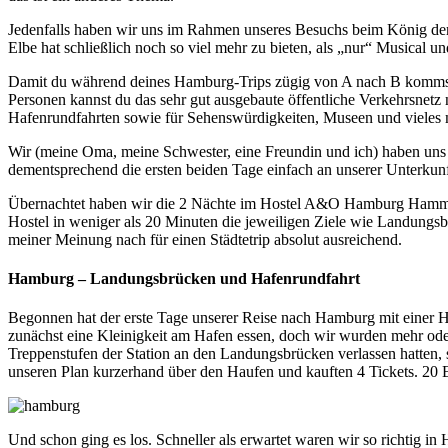
Jedenfalls haben wir uns im Rahmen unseres Besuchs beim König der
Elbe hat schließlich noch so viel mehr zu bieten, als „nur“ Musical und
Damit du während deines Hamburg-Trips zügig von A nach B kommst,
Personen kannst du das sehr gut ausgebaute öffentliche Verkehrsnetz
Hafenrundfahrten sowie für Sehenswürdigkeiten, Museen und vieles 
Wir (meine Oma, meine Schwester, eine Freundin und ich) haben uns 
dementsprechend die ersten beiden Tage einfach an unserer Unterkunft
Übernachtet haben wir die 2 Nächte im Hostel A&O Hamburg Hammer
Hostel in weniger als 20 Minuten die jeweiligen Ziele wie Landungsb
meiner Meinung nach für einen Städtetrip absolut ausreichend.
Hamburg – Landungsbrücken und Hafenrundfahrt
Begonnen hat der erste Tage unserer Reise nach Hamburg mit einer H
zunächst eine Kleinigkeit am Hafen essen, doch wir wurden mehr oder
Treppenstufen der Station an den Landungsbrücken verlassen hatten, s
unseren Plan kurzerhand über den Haufen und kauften 4 Tickets. 20 E
Und schon ging es los. Schneller als erwartet waren wir so richtig