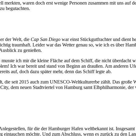
ll merkten, waren doch erst wenige Personen zusammen mit uns auf dem 
zu begutachten.
ler der Welt, die
Cap San Diego
war einst Stückgutfrachter und dient h
n richtig traumhaft. Leider war das Wetter genau so, wie ich es über H
 Ausblick zu genießen.
 musste ich mir die kleine Fläche auf dem Schiff, die nicht überdacht 
m! Ich war bereit und stand von Beginn an draußen. Am anderen Ufer 
its auf, doch dazu später mehr, denn das Schiff legte ab.
dt, die seit 2015 auch zum UNESCO-Weltkulturerbe zählt. Das große Wa
nCity, dem neuen Stadtviertel von Hamburg samt Elbphilharmonie, der w
nlegestellen, für die der Hamburger Hafen weltbekannt ist. Insgesamt 
g eintauchen möchte. Und zum Abschluss, wenn es zurück zu den Land