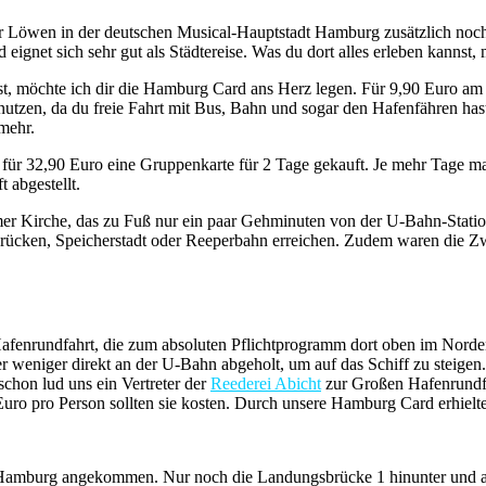
 Löwen in der deutschen Musical-Hauptstadt Hamburg zusätzlich noch 
 eignet sich sehr gut als Städtereise. Was du dort alles erleben kannst,
 möchte ich dir die Hamburg Card ans Herz legen. Für 9,90 Euro am T
 nutzen, da du freie Fahrt mit Bus, Bahn und sogar den Hafenfähren has
mehr.
für 32,90 Euro eine Gruppenkarte für 2 Tage gekauft. Je mehr Tage ma
 abgestellt.
 Kirche, das zu Fuß nur ein paar Gehminuten von der U-Bahn-Statio
rücken, Speicherstadt oder Reeperbahn erreichen. Zudem waren die Zwei
afenrundfahrt, die zum absoluten Pflichtprogramm dort oben im Norden
 weniger direkt an der U-Bahn abgeholt, um auf das Schiff zu steigen. 
chon lud uns ein Vertreter der
Reederei Abicht
zur Großen Hafenrundfa
uro pro Person sollten sie kosten. Durch unsere Hamburg Card erhielte
 in Hamburg angekommen. Nur noch die Landungsbrücke 1 hinunter und a