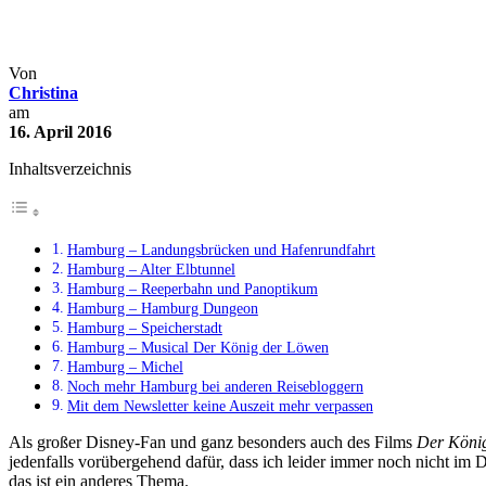
Hamburg – Zu Gast beim Köni
Deutschland
Kurztrips
Städtereisen
Von
Christina
am
16. April 2016
Inhaltsverzeichnis
Hamburg – Landungsbrücken und Hafenrundfahrt
Hamburg – Alter Elbtunnel
Hamburg – Reeperbahn und Panoptikum
Hamburg – Hamburg Dungeon
Hamburg – Speicherstadt
Hamburg – Musical Der König der Löwen
Hamburg – Michel
Noch mehr Hamburg bei anderen Reisebloggern
Mit dem Newsletter keine Auszeit mehr verpassen
Als großer Disney-Fan und ganz besonders auch des Films
Der Köni
jedenfalls vorübergehend dafür, dass ich leider immer noch nicht im
das ist ein anderes Thema.