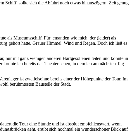
Schiff, sollte sich die Abfahrt noch etwas hinauszögern. Zeit genug
eute als Museumsschiff. Für jemanden wie mich, der (leider) als
amburg gehört hatte. Grauer Himmel, Wind und Regen. Doch ich ließ es
war, nur mit ganz wenigen anderen Hartgesottenen teilen und konnte in
konnte ich bereits das Theater sehen, in dem ich am nächsten Tag
renlager ist zweifelsohne bereits einer der Höhepunkte der Tour. Im
ohl berühmtesten Baustelle der Stadt.
dauert die Tour eine Stunde und ist absolut empfehlenswert, wenn
ungsbrücken geht, ergibt sich nochmal ein wunderschöner Blick auf