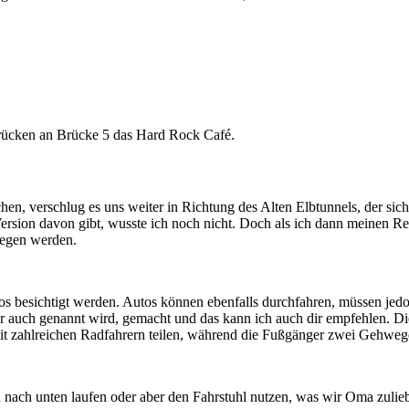
sbrücken an Brücke 5 das Hard Rock Café.
hen, verschlug es uns weiter in Richtung des Alten Elbtunnels, der sic
 Version davon gibt, wusste ich noch nicht. Doch als ich dann meinen 
nlegen werden.
s besichtigt werden. Autos können ebenfalls durchfahren, müssen jedo
er auch genannt wird, gemacht und das kann ich auch dir empfehlen. Di
it zahlreichen Radfahrern teilen, während die Fußgänger zwei Gehwege
en nach unten laufen oder aber den Fahrstuhl nutzen, was wir Oma zul