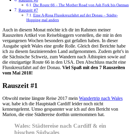
Die Route 66 – The Mother Road von Ash Fork bis Oatman
Rauszeit #7
Eine A-Rosa Flusskreuzfahrt auf der Donau – Städte-
Hopping mal anders
Auch in diesem Monat möchte ich dir im Rahmen meiner
Rauszeiten Artikel von Reisebloggern vorstellen, die mir in den
vergangenen Wochen besonders gut gefallen haben. In dieser
Ausgabe spielt Wales eine große Rolle. Gleich drei Berichte habe
ich zu diesem faszinierenden Land aufgenommen. Zudem geht’s in
die Sächsische Schweiz, zum Wandern nach Äthiopien sowie auf
die einzigartige Route 66 in den USA. Den Abschluss macht eine
Flusskreuzfahrt auf der Donau.
Viel Spaß mit den 7 Rauszeiten
vom Mai 2018!
Rauszeit #1
Obwohl meine längste Reise 2017 mein
Wandertrip nach Wales
war, habe ich die Hauptstadt Cardiff leider noch nicht
kennengelernt. Umso gespannter war ich auf den Bericht von
Marion, die eine Städtereise dorthin unternommen hat.
Wales: Städtereise nach Cardiff & ein
bisschen Südwales