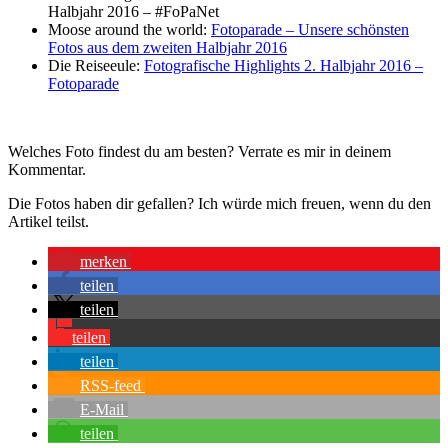
Halbjahr 2016 – #FoPaNet
Moose around the world:
Fotoparade – Unsere schönsten
Fotos aus dem zweiten Halbjahr 2016
Die Reiseeule:
Fotografische Highlights 2. Halbjahr 2016 –
Fotoparade
Welches Foto findest du am besten? Verrate es mir in deinem
Kommentar.
Die Fotos haben dir gefallen? Ich würde mich freuen, wenn du den
Artikel teilst.
merken
teilen
teilen
teilen
teilen
RSS-feed
E-Mail
teilen