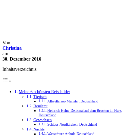
Fotoparade 2/2016: Meine
schönsten Reisebilder von Juli
bis Dezember
Blogparaden
Fotoparaden
Reisefotografie
Von
Christina
am
30. Dezember 2016
Inhaltsverzeichnis
Meine 6 schönsten Reisebilder
Tierisch
Allwetterzoo Münster, Deutschland
Berühmt
Heinrich-Heine-Denkmal auf dem Brocken im Harz,
Deutschland
Gewachsen
Schloss Nordkirchen, Deutschland
Nachts
Wasserburg Anholt, Deutschland