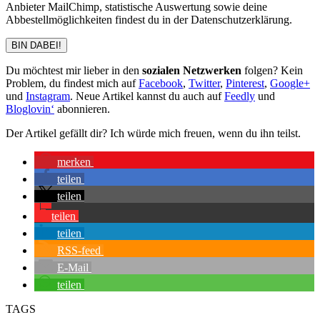
Anbieter MailChimp, statistische Auswertung sowie deine
Abbestellmöglichkeiten findest du in der Datenschutzerklärung.
BIN DABEI!
Du möchtest mir lieber in den
sozialen Netzwerken
folgen? Kein
Problem, du findest mich auf
Facebook
,
Twitter
,
Pinterest
,
Google+
und
Instagram
. Neue Artikel kannst du auch auf
Feedly
und
Bloglovin‘
abonnieren.
Der Artikel gefällt dir? Ich würde mich freuen, wenn du ihn teilst.
merken
teilen
teilen
teilen
teilen
RSS-feed
E-Mail
teilen
TAGS