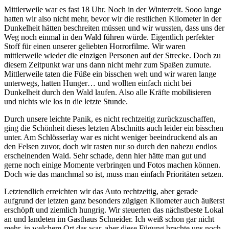
Mittlerweile war es fast 18 Uhr. Noch in der Winterzeit. Sooo lange
hatten wir also nicht mehr, bevor wir die restlichen Kilometer in der
Dunkelheit hätten beschreiten müssen und wir wussten, dass uns der
Weg noch einmal in den Wald führen würde. Eigentlich perfekter
Stoff für einen unserer geliebten Horrorfilme. Wir waren
mittlerweile wieder die einzigen Personen auf der Strecke. Doch zu
diesem Zeitpunkt war uns dann nicht mehr zum Spaßen zumute.
Mittlerweile taten die Füße ein bisschen weh und wir waren lange
unterwegs, hatten Hunger… und wollten einfach nicht bei
Dunkelheit durch den Wald laufen. Also alle Kräfte mobilisieren
und nichts wie los in die letzte Stunde.
Durch unsere leichte Panik, es nicht rechtzeitig zurückzuschaffen,
ging die Schönheit dieses letzten Abschnitts auch leider ein bisschen
unter. Am Schlösserlay war es nicht weniger beeindruckend als an
den Felsen zuvor, doch wir rasten nur so durch den nahezu endlos
erscheinenden Wald. Sehr schade, denn hier hätte man gut und
gerne noch einige Momente verbringen und Fotos machen können.
Doch wie das manchmal so ist, muss man einfach Prioritäten setzen.
Letztendlich erreichten wir das Auto rechtzeitig, aber gerade
aufgrund der letzten ganz besonders zügigen Kilometer auch äußerst
erschöpft und ziemlich hungrig. Wir steuerten das nächstbeste Lokal
an und landeten im Gasthaus Schneider. Ich weiß schon gar nicht
mehr, in welchem Ort das war, aber diese Fügung brachte uns noch