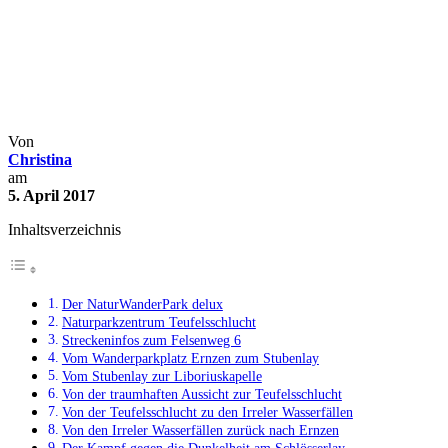
Wandern durch die
Teufelsschlucht in der Eifel auf
dem Felsenweg 6
Deutschland
Wanderungen
Von
Christina
am
5. April 2017
Inhaltsverzeichnis
Der NaturWanderPark delux
Naturparkzentrum Teufelsschlucht
Streckeninfos zum Felsenweg 6
Vom Wanderparkplatz Ernzen zum Stubenlay
Vom Stubenlay zur Liboriuskapelle
Von der traumhaften Aussicht zur Teufelsschlucht
Von der Teufelsschlucht zu den Irreler Wasserfällen
Von den Irreler Wasserfällen zurück nach Ernzen
Der Kampf gegen die Dunkelheit am Schlösserlay