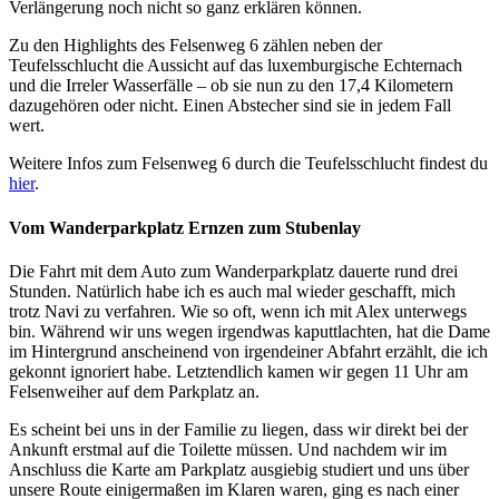
Verlängerung noch nicht so ganz erklären können.
Zu den Highlights des Felsenweg 6 zählen neben der
Teufelsschlucht die Aussicht auf das luxemburgische Echternach
und die Irreler Wasserfälle – ob sie nun zu den 17,4 Kilometern
dazugehören oder nicht. Einen Abstecher sind sie in jedem Fall
wert.
Weitere Infos zum Felsenweg 6 durch die Teufelsschlucht findest du
hier
.
Vom Wanderparkplatz Ernzen zum Stubenlay
Die Fahrt mit dem Auto zum Wanderparkplatz dauerte rund drei
Stunden. Natürlich habe ich es auch mal wieder geschafft, mich
trotz Navi zu verfahren. Wie so oft, wenn ich mit Alex unterwegs
bin. Während wir uns wegen irgendwas kaputtlachten, hat die Dame
im Hintergrund anscheinend von irgendeiner Abfahrt erzählt, die ich
gekonnt ignoriert habe. Letztendlich kamen wir gegen 11 Uhr am
Felsenweiher auf dem Parkplatz an.
Es scheint bei uns in der Familie zu liegen, dass wir direkt bei der
Ankunft erstmal auf die Toilette müssen. Und nachdem wir im
Anschluss die Karte am Parkplatz ausgiebig studiert und uns über
unsere Route einigermaßen im Klaren waren, ging es nach einer