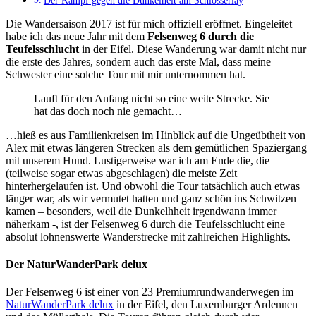
Die Wandersaison 2017 ist für mich offiziell eröffnet. Eingeleitet
habe ich das neue Jahr mit dem
Felsenweg 6 durch die
Teufelsschlucht
in der Eifel. Diese Wanderung war damit nicht nur
die erste des Jahres, sondern auch das erste Mal, dass meine
Schwester eine solche Tour mit mir unternommen hat.
Lauft für den Anfang nicht so eine weite Strecke. Sie
hat das doch noch nie gemacht…
…hieß es aus Familienkreisen im Hinblick auf die Ungeübtheit von
Alex mit etwas längeren Strecken als dem gemütlichen Spaziergang
mit unserem Hund. Lustigerweise war ich am Ende die, die
(teilweise sogar etwas abgeschlagen) die meiste Zeit
hinterhergelaufen ist. Und obwohl die Tour tatsächlich auch etwas
länger war, als wir vermutet hatten und ganz schön ins Schwitzen
kamen – besonders, weil die Dunkelhheit irgendwann immer
näherkam -, ist der Felsenweg 6 durch die Teufelsschlucht eine
absolut lohnenswerte Wanderstrecke mit zahlreichen Highlights.
Der NaturWanderPark delux
Der Felsenweg 6 ist einer von 23 Premiumrundwanderwegen im
NaturWanderPark delux
in der Eifel, den Luxemburger Ardennen