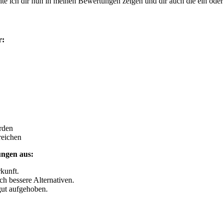
te ich dir nun in meinen Bewertungen zeigen und dir auch die ein oder
r:
rden
reichen
ungen aus:
rkunft.
ch bessere Alternativen.
 gut aufgehoben.