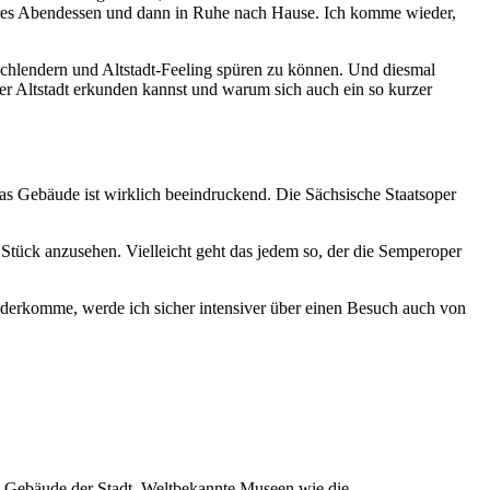
keres Abendessen und dann in Ruhe nach Hause. Ich komme wieder,
schlendern und Altstadt-Feeling spüren zu können. Und diesmal
ner Altstadt erkunden kannst und warum sich auch ein so kurzer
as Gebäude ist wirklich beeindruckend. Die Sächsische Staatsoper
tück anzusehen. Vielleicht geht das jedem so, der die Semperoper
ederkomme, werde ich sicher intensiver über einen Besuch auch von
en Gebäude der Stadt. Weltbekannte Museen wie die