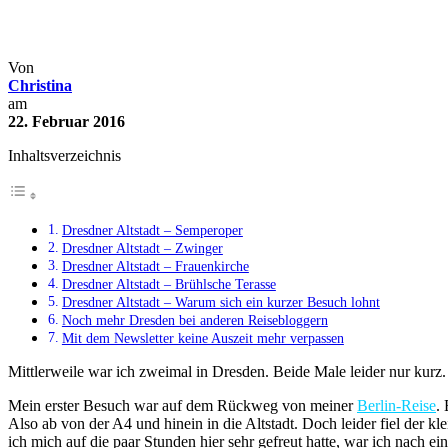
In 2 Stunden durch die schöne D
Deutschland
Städtereisen
Tagesausflüge
Von
Christina
am
22. Februar 2016
Inhaltsverzeichnis
Dresdner Altstadt – Semperoper
Dresdner Altstadt – Zwinger
Dresdner Altstadt – Frauenkirche
Dresdner Altstadt – Brühlsche Terasse
Dresdner Altstadt – Warum sich ein kurzer Besuch lohnt
Noch mehr Dresden bei anderen Reisebloggern
Mit dem Newsletter keine Auszeit mehr verpassen
Mittlerweile war ich zweimal in Dresden. Beide Male leider nur kurz.
Mein erster Besuch war auf dem Rückweg von meiner
Berlin-Reise
.
Also ab von der A4 und hinein in die Altstadt. Doch leider fiel der
ich mich auf die paar Stunden hier sehr gefreut hatte, war ich nach