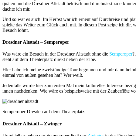
quälen und die Dresdner Altstadt hektisch und durchnässt zu erkund
dachte ich mir.
Und so war es auch. Im Herbst war ich erneut auf Durchreise und pla
spielte das Wetter zum Glück auch mit. In diesem Post zeige ich dir,
Besuch lohnt.
Dresdner Altstadt – Semperoper
Was wäre ein Besuch in der Dresdner Altstadt ohne die
Semperoper
?
steht auf dem Theaterplatz direkt neben der Elbe.
Hier habe ich meine zweistündige Tour begonnen und mir dann heimli
einmal von außen gesehen hat? Wer weiß.
Jedenfalls wurde hier zum ersten Mal mein kulturelles Interesse be
innen nachdenken. Wie wäre es beispielsweise mit der Zauberflöte v
Semperoper Dresden auf dem Theaterplatz
Dresdner Altstadt – Zwinger
Unmittelbar neben der Semperoper liegt der
Zwinger
in der Dresdner 