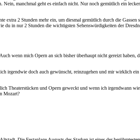
en. Nein, manchmal geht es einfach nicht. Nur noch gemütlich ein lec
nte extra 2 Stunden mehr ein, um diesmal gemütlich durch die Gassen 
 wie du in nur 2 Stunden die wichtigsten Sehenswürdigkeiten der Dresd
 Auch wenn mich Opern an sich bisher überhaupt nicht gereizt haben, d
ch irgendwie doch auch gewünscht, reinzugehen und mir wirklich ein S
züglich Theaterstücken und Opern geweckt und wenn ich irgendwann wi
on Mozart?
Altstadt. Die Festanlage Augusts des Starken ist eines der berühmtest